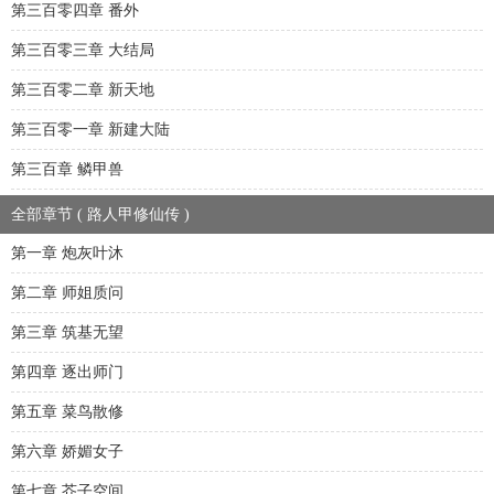
第三百零四章 番外
第三百零三章 大结局
第三百零二章 新天地
第三百零一章 新建大陆
第三百章 鳞甲兽
全部章节 ( 路人甲修仙传 )
第一章 炮灰叶沐
第二章 师姐质问
第三章 筑基无望
第四章 逐出师门
第五章 菜鸟散修
第六章 娇媚女子
第七章 芥子空间