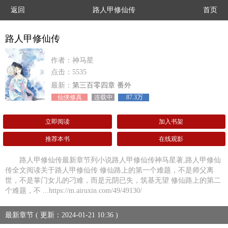
返回
路人甲修仙传
首页
路人甲修仙传
作者：神马星
点击：5535
最新：
第三百零四章 番外
仙侠修真
连载中
87.3万
立即阅读
加入书架
推荐本书
在线观影
路人甲修仙传最新章节列小说路人甲修仙传神马星著,路人甲修仙
传全文阅读关于路人甲修仙传 修仙路上的第一个难题，不是师父离
世，不是掌门女儿的刁难，而是元阴已失，筑基无望 修仙路上的第二
个难题，不 ...https://m.airuxin.com/49/49130/
最新章节 ( 更新：2024-01-21 10:36 )