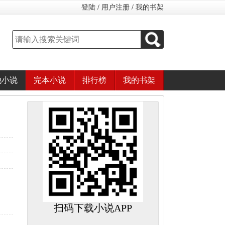
登陆
/
用户注册
/
我的书架
他小说
完本小说
排行榜
我的书架
扫码下载小说APP