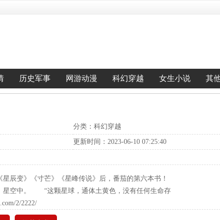
情
历史军事
网游动漫
科幻穿越
女生小说
其
分类：科幻穿越
更新时间：2023-06-10 07:25:40
《星辰变》《寸芒》《星峰传说》后，番茄的第六本书！
星空中。 “这颗星球，通体土黄色，没有任何生命存
n.com/2/2222/