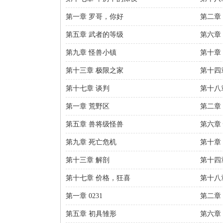
第一章 罗哥，你好
第二章
第五章 武者的等级
第六章
第九章 怪兽小镇
第十章
第十三章 极限之家
第十四
第十七章 谈判
第十八
第一章 荒野区
第二章
第五章 兽将级怪兽
第六章
第九章 死亡危机
第十章
第十三章 解剖
第十四
第十七章 价格，狂喜
第十八
第一章 0231
第二章
第五章 初具雏形
第六章