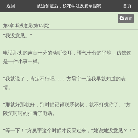
返回
被迫领证后，校花学姐反复拿捏我
首页
设置
第3章 我没意见(第1/2页)
关灯
“我没意见。”
大
中
电话那头的声音十分的动听悦耳，语气十分的平静，仿佛这
小
是一件小事一样。
“我就说了，肯定不行吧……”方昊宇一脸我早就知道的表
情。
“那就好那就好，到时候记得联系叔叔，就不打扰你了。”方
陵笑呵呵的挂断了电话。
“等一下！”方昊宇这个时候才反应过来，“她说她没意见？！”