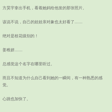
方昊宇拿出手机，看着她妈给他发的那张照片。
该说不说，自己的娃娃亲对象也太好看了……
绝对是校花级别的！
姜稚妍……
总感觉这个名字在哪里听过。
而且不知道为什么自己看到她的一瞬间，有一种熟悉的感
觉。
心跳也加快了。