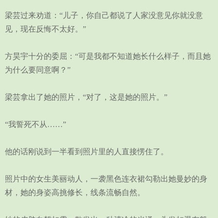
梁芸过来劝道：“儿子，你自己都说了人家没意见你就没意
见，现在反悔不太好。”
方昊宇十分的委屈：“可是我都不知道她长什么样子，而且她
为什么要同意啊？”
梁芸拿出了她的照片，“对了，这是她的照片。”
“我誓死不从……”
他的话刚说到一半看到照片里的人直接愣住了。
照片中的女生美丽动人，一袭黑色连衣裙勾勒出她曼妙的身
材，她的身姿高挑修长，线条流畅自然。