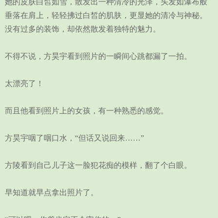
她的皮肤白皙如雪，散发出一种清冷的光泽，头发如瀑布般
垂落在肩上，轻轻拂过白皙的肌肤，更显她的清冷与神秘。
没有过多的装饰，却依然散发着独特的魅力。
不得不说，方昊宇看到照片的一瞬间心跳都漏了一拍。
太漂亮了！
而且他看到照片上的女孩，有一种熟悉的感觉。
方昊宇咽了咽口水，“但话又说回来……”
方陵看到自己儿子这一脸犯花痴的模样，翻了个白眼。
早知道就早点拿出照片了。