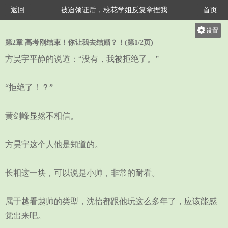
返回
被迫领证后，校花学姐反复拿捏我
首页
设置
第2章 高考刚结束！你让我去结婚？！(第1/2页)
关灯
方昊宇平静的说道：“没有，我被拒绝了。”
大
中
“拒绝了！？”
小
黄剑峰显然不相信。
方昊宇这个人他是知道的。
长相这一块，可以说是小帅，非常的耐看。
属于越看越帅的类型，沈怡都跟他玩这么多年了，应该能感
觉出来吧。