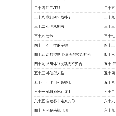
二十四 ILOVEU
二十五
二十八 我的阿阳最棒了
二十九
三十二 心理戏剧法
三十三
三十六 进展
三十七 
四十一 不一样的亲吻
四十二
四十五 幻想控制术/最美的校园时光
四十六
四十九 从身体到灵魂无不契合
五十 
五十三 补偿型人格
五十四
五十七 小卡门和慕骄阳
五十八
六十一 他将她抱在怀中
六十二
六十五 自迷雾中走来的你
六十六
四十 月光岛杀机已现
六十九