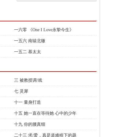
一六零 《One I Love永挚今生》
一五六 南辕北辙
一五二 慕太太
三 被教授调/戏
七 灵犀
十一 量身打造
十五 她一直在等待她 心中的少年
十九 你的腰真细
二十三 求/爱，真是道难啃下的题