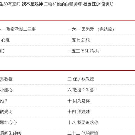
生80有空间
我不是戏神
二哈和他的白猫师尊
校园狂少
俊男坊
番外一 甜蜜孕期二三事
一六一 因为爱 （完结篇）
 心魔
一五七 幻想
 眠
一五三 YSL鸦-片
欲系教授
二 保护欲教授
基小甜心
六 教授？叫兽！
撩她？
十 因为是你
她的光明
十四 洋娃娃
一颗红心心
十八 我要追求你
 眉间朱砂痣
二十二 他的蜜糖