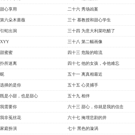
 甜心享用
二十六 秀场凶案
 第六朵木蔷薇
三十 慕教授和甜心学生
 引蛇出洞
三十四 为意大利菜吃醋了
XYY
三十八 第二幅画像
 甜蜜蜜
四十三 危险的暗流
 扑所迷离
四十七 他的女孩，令他难忘
亲昵
五十一 离真相最近
 选择的是你
五十五 心灵捕手
 既是小甜，也是甜心
五十九 相伴
 我需要你
六十三 甜心，你就是我的信念
 我非菟丝花
六十七 掩埋悲剧的井
 家庭扮演
七十 黑色的漩涡