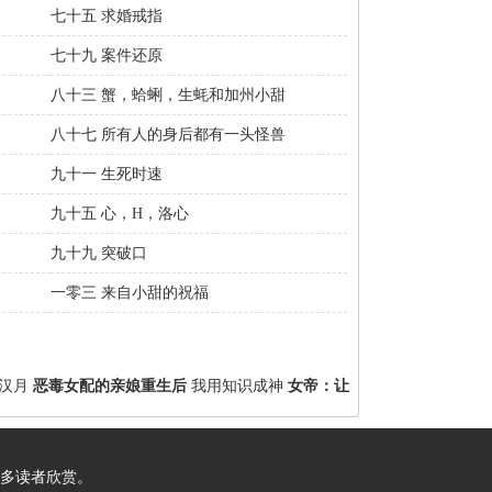
七十五 求婚戒指
七十九 案件还原
八十三 蟹，蛤蜊，生蚝和加州小甜
八十七 所有人的身后都有一头怪兽
九十一 生死时速
九十五 心，H，洛心
九十九 突破口
一零三 来自小甜的祝福
汉月
恶毒女配的亲娘重生后
我用知识成神
女帝：让
多读者欣赏。