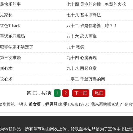
 最快乐的事
七十四 灵魂的碰撞，智慧的火花
 见家长
七十八 基本演绎法
红色T-back
八十二 谁是你老婆，哼？！
 重返犯罪现场
八十六 恋人画像
 犯罪学家不淡定了
九十 嘲笑
 第三次求婚
九十四 心魔再现
 侧心术
九十八 两起命案
 攻心术
一零二 千丝万缕的网
第1页，共2页
1
2
下一页
尾页
锁华娱第一狠人
爹女尊，妈男尊[九零]
东京1970：我来画哆啦A梦？
金台
为转载作品，所有章节均由网友上传，转载至本站只是为了宣传本书让更