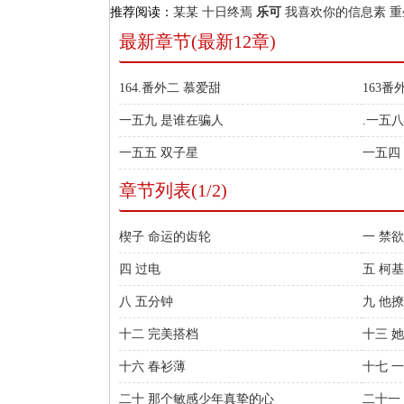
推荐阅读：
某某
十日终焉
乐可
我喜欢你的信息素
重
最新章节(最新12章)
164.番外二 慕爱甜
163
一五九 是谁在骗人
.一五八
一五五 双子星
一五四
章节列表(1/2)
楔子 命运的齿轮
一 禁
四 过电
五 柯
八 五分钟
九 他
十二 完美搭档
十三 
十六 春衫薄
十七 
二十 那个敏感少年真挚的心
二十一