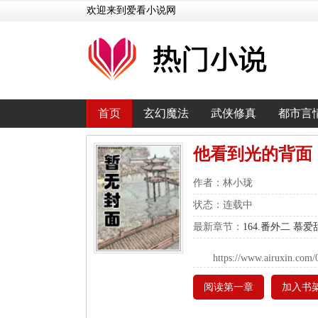
欢迎来到爱看小说网
首页
玄幻魔法
武侠修真
都市言
他看到光的背面
作者：林小珑
状态：连载中
最新章节：
164.番外二 慕爱
https://www.airuxin.com/
阅读第一章
加入书