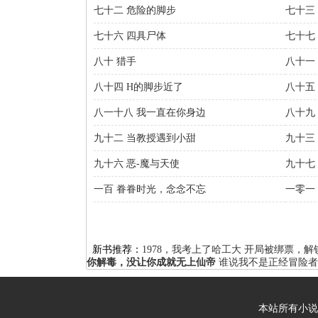
七十二 危险的脚步
七十三
七十六 四具尸体
七十七
八十 猎手
八十一 
八十四 H的脚步近了
八十五
八一十八 我一直在你身边
八十九
九十二 当教授遇到小甜
九十三
九十六 恶-魔与天使
九十七
一百 眷眷时光，念念不忘
一零一
新书推荐：
1978，我考上了哈工大
开局被绑票，解
你解毒，没让你成就无上仙帝
谁说我不是正经冒险者
本站所有小说