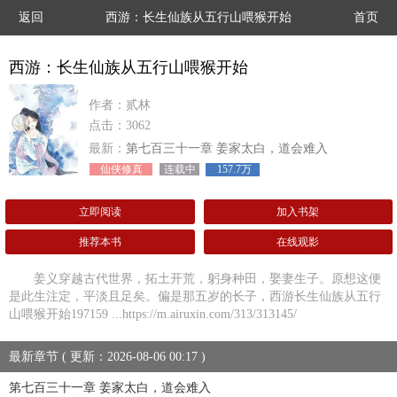
返回
西游：长生仙族从五行山喂猴开始
首页
西游：长生仙族从五行山喂猴开始
作者：贰林
点击：3062
最新：
第七百三十一章 姜家太白，道会难入
仙侠修真
连载中
157.7万
立即阅读
加入书架
推荐本书
在线观影
姜义穿越古代世界，拓土开荒，躬身种田，娶妻生子。原想这便
是此生注定，平淡且足矣。偏是那五岁的长子，西游长生仙族从五行
山喂猴开始197159 ...https://m.airuxin.com/313/313145/
最新章节 ( 更新：2026-08-06 00:17 )
第七百三十一章 姜家太白，道会难入