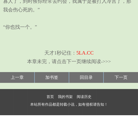
寡人了，到时候你经常去约会，我属于是被打入冷宫了，那
我会伤心死的。”
“你也找一个。”
天才1秒记住：
5LA.CC
本章未完，请点击下一页继续阅读->>>
上一章
加书签
回目录
下一页
首页
我的书架
阅读历史
本站所有作品都是转载小说，如有侵权请告知！