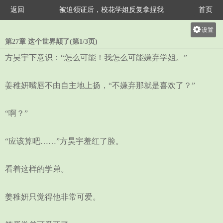
返回
被迫领证后，校花学姐反复拿捏我
首页
设置
第27章 这个世界颠了(第1/3页)
关灯
方昊宇下意识：“怎么可能！我怎么可能嫌弃学姐。”
大
中
姜稚妍嘴唇不由自主地上扬，“不嫌弃那就是喜欢了？”
小
“啊？”
“应该算吧……”方昊宇羞红了脸。
看着这样的学弟。
姜稚妍只觉得他非常可爱。