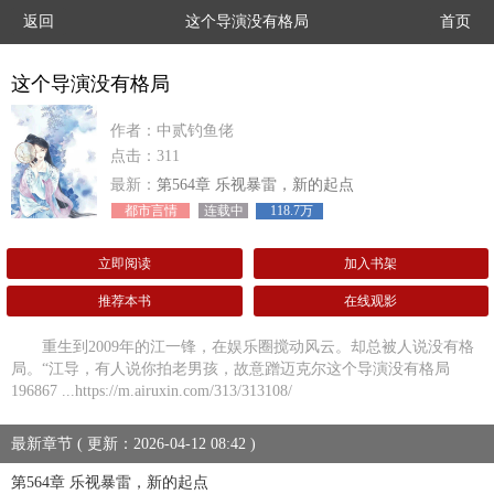
返回
这个导演没有格局
首页
这个导演没有格局
作者：中贰钓鱼佬
点击：311
最新：
第564章 乐视暴雷，新的起点
都市言情
连载中
118.7万
立即阅读
加入书架
推荐本书
在线观影
重生到2009年的江一锋，在娱乐圈搅动风云。却总被人说没有格
局。“江导，有人说你拍老男孩，故意蹭迈克尔这个导演没有格局
196867 ...https://m.airuxin.com/313/313108/
最新章节 ( 更新：2026-04-12 08:42 )
第564章 乐视暴雷，新的起点